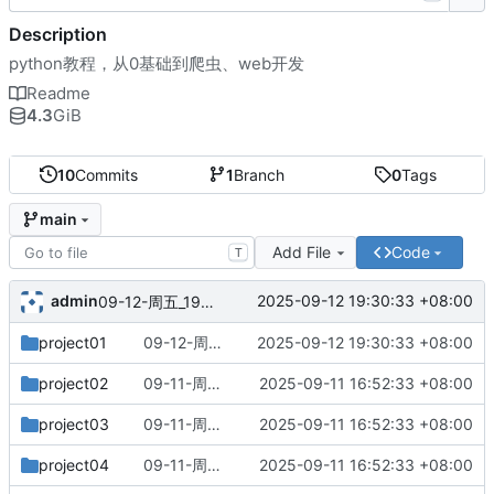
Description
python教程，从0基础到爬虫、web开发
Readme
4.3
GiB
10
Commits
1
Branch
0
Tags
main
Add File
Code
T
admin
2025-09-12 19:30:33 +08:00
09-12-周五_19-28-57
project01
09-12-周五_19-28-57
2025-09-12 19:30:33 +08:00
project02
09-11-周四_16-52-32
2025-09-11 16:52:33 +08:00
project03
09-11-周四_16-52-32
2025-09-11 16:52:33 +08:00
project04
09-11-周四_16-52-32
2025-09-11 16:52:33 +08:00