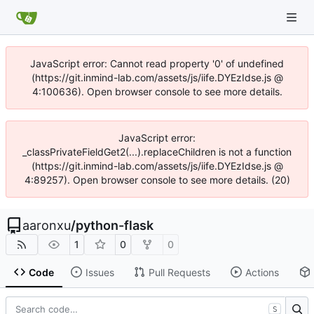
JavaScript error: Cannot read property '0' of undefined
(https://git.inmind-lab.com/assets/js/iife.DYEzIdse.js @
4:100636). Open browser console to see more details.
JavaScript error:
_classPrivateFieldGet2(...).replaceChildren is not a function
(https://git.inmind-lab.com/assets/js/iife.DYEzIdse.js @
4:89257). Open browser console to see more details. (20)
aaronxu
/
python-flask
1
0
0
Code
Issues
Pull Requests
Actions
S